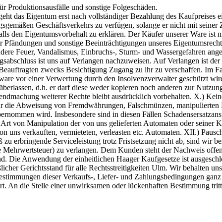
r Produktionsausfälle und sonstige Folgeschäden.
eht das Eigentum erst nach vollständiger Bezahlung des Kaufpreises e
sgemäßen Geschäftsverkehrs zu verfügen, solange er nicht mit seiner Zah
lls den Eigentumsvorbehalt zu erklären. Der Käufer unserer Ware ist n
 Pfändungen und sonstige Beeinträchtigungen unseres Eigentumsrechts 
ondere Feuer, Vandalismus, Einbruchs-, Sturm- und Wassergefahren ange
abschluss ist uns auf Verlangen nachzuweisen. Auf Verlangen ist der Kä
eauftragten zwecks Besichtigung Zugang zu ihr zu verschaffen. Im Fal
sware vor einer Verwertung durch den Insolvenzverwalter geschützt wi
berlassen, d.h. er darf diese weder kopieren noch anderen zur Nutzung
endmachung weiterer Rechte bleibt ausdrücklich vorbehalten. X.) Kei
n für die Abweisung von Fremdwährungen, Falschmünzen, manipuliert
bernommen wird. Insbesondere sind in diesen Fällen Schadensersatzans
 Art von Manipulation der von uns gelieferten Automaten oder seiner 
 von uns verkauften, vermieteten, verleasten etc. Automaten. XII.) Pa
zu erbringende Serviceleistung trotz Fristsetzung nicht ab, sind wir 
Mehrwertsteuer) zu verlangen. Dem Kunden steht der Nachweis offen, da
 Die Anwendung der einheitlichen Haager Kaufgesetze ist ausgeschlosse
licher Gerichtsstand für alle Rechtsstreitigkeiten Ulm. Wir behalten un
Bestimmungen dieser Verkaufs-, Liefer- und Zahlungsbedingungen ganz 
 An die Stelle einer unwirksamen oder lückenhaften Bestimmung tritt e