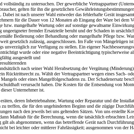
d vollständig zu untersuchen. Der gewerbliche Vertragspartner (Unter
braucher, gelten für ihn die gesetzlichen Gewährleistungsbestimmung
bei ist nach unserer Wahl entweder das fehlerhafte Gerät insgesamt a
ehmern für die Dauer von 12 Monaten ab Eingang der Ware bei dem Ver
e bzw. mangelhafte Wartung oder auf sonstige gewaltsame Einwirkung
ng ungeeigneter fremder Ersatzteile beruht und der Schaden in ursäc
chgemäße Bedienung oder Behandlung oder mangelhafte Pflege bzw. War
oweit gesetzlich zulässig, ausgeschlossen. Im Falle von Mängelrügen i
s unverzüglich zur Verfügung zu stellen. Ein eigener Nachbesserungsver
nträchtigt wurde oder eine negative Beeinträchtigung typischerweise al
ältig ausgestellt und
resultierenden
grundsätzlich nach seiner Wahl Herabsetzung der Vergütung (Minderung
in Rücktrittsrecht zu. Wählt der Vertragspartner wegen eines Sach- od
 Mangels oder eines Mangelfolgeschadens zu. Der Schadenersatz besch
ng schuldhaft verursacht haben. Die Kosten für die Entsendung von Mo
 dieser Unternehmer ist.
 Geräten, deren Inbetriebnahme, Wartung oder Reparatur und die Installa
en zu treffen, die für den ungehinderten Beginn und die zügige Durchfüh
leistungen nach den jeweils bei uns geltenden Sätzen. Von uns erstell
dann Maßstab für die Berechnung, wenn die tatsächlich erbrachten Leis
ng gilt als abgenommen, wenn das betreffende Gerät nach Durchführun
nicht bei leichter oder mittlerer Fahrlässigkeit; ausgenommen von der