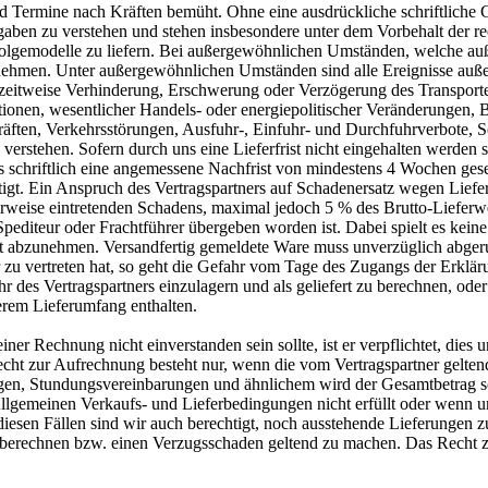
 Termine nach Kräften bemüht. Ohne eine ausdrückliche schriftliche Ga
ngaben zu verstehen und stehen insbesondere unter dem Vorbehalt der 
hfolgemodelle zu liefern. Bei außergewöhnlichen Umständen, welche auß
ehmen. Unter außergewöhnlichen Umständen sind alle Ereignisse außerh
zeitweise Verhinderung, Erschwerung oder Verzögerung des Transportes
onen, wesentlicher Handels- oder energiepolitischer Veränderungen, B
äften, Verkehrsstörungen, Ausfuhr-, Einfuhr- und Durchfuhrverbote, S
rstehen. Sofern durch uns eine Lieferfrist nicht eingehalten werden sol
ns schriftlich eine angemessene Nachfrist von mindestens 4 Wochen geset
tigt. Ein Anspruch des Vertragspartners auf Schadenersatz wegen Lieferve
erweise eintretenden Schadens, maximal jedoch 5 % des Brutto-Lieferw
pediteur oder Frachtführer übergeben worden ist. Dabei spielt es keine 
rt abzunehmen. Versandfertig gemeldete Ware muss unverzüglich abgeru
u vertreten hat, so geht die Gefahr vom Tage des Zugangs der Erkläru
r des Vertragspartners einzulagern und als geliefert zu berechnen, od
erem Lieferumfang enthalten.
iner Rechnung nicht einverstanden sein sollte, ist er verpflichtet, dies
in Recht zur Aufrechnung besteht nur, wenn die vom Vertragspartner gel
gen, Stundungsvereinbarungen und ähnlichem wird der Gesamtbetrag sofor
Allgemeinen Verkaufs- und Lieferbedingungen nicht erfüllt oder wenn 
n diesen Fällen sind wir auch berechtigt, noch ausstehende Lieferungen
 berechnen bzw. einen Verzugsschaden geltend zu machen. Das Recht 