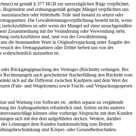
nehmer) ist gemäß § 377 HGB zur unverzüglichen Rüge verpflichtet.
en. Begründete und ordnungsgemäß gerügte Mängel verpflichten uns
uszutauschen oder fehlerhafte Teile sind instand zu setzen oder
tragspartner. Die Gewährleistungsverpflichtung besteht nicht, wenn
 zurückzuführen ist oder wenn der Mangel auf einer unsachgemäßen
hlichem Zusammenhang mit der Veränderung oder Verwendung steht.
tung zurückzuführen sind, sind von der Gewährleistung
st uns die beanstandete Ware in Originalverpackung unter Angabe der
such des Vertragspartners oder Dritter befreit uns von der
s wahrscheinlich anzusehen ist.
) oder Rückgängigmachung des Vertrages (Rücktritt) verlangen. Bei
er Rechtsmangels nach gescheiterter Nacherfüllung den Rücktritt vom
ränkt sich auf die Differenz zwischen Kaufpreis und dem Wert der
nteuren (Fahr- und Wegekosten) sowie Fracht- und Verpackungsspesen
tion und Wartung von Software etc. stellen separat zu vergütende
rung der Auftragsarbeiten erforderlich sind. Sofern nichts anderes
te Kostenvoranschläge können ohne vorherige Absprache mit dem Kunden
tungen sich mit den dort aufgeführten decken. Weitere, darüber
g der Leistungen dem Kunden funktionstüchtig zum Betrieb
 Haftungsbeschränkung sind Körper- oder Gesundheitsschäden.