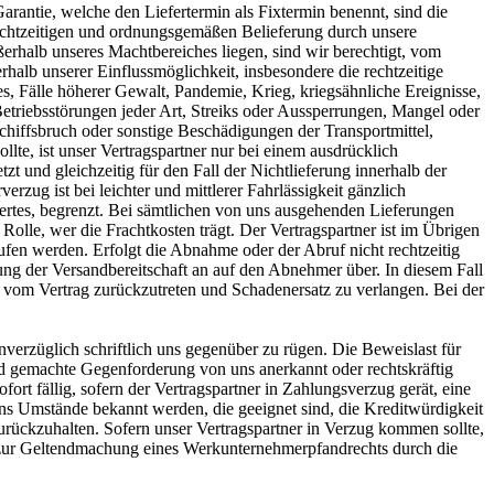
rantie, welche den Liefertermin als Fixtermin benennt, sind die
rechtzeitigen und ordnungsgemäßen Belieferung durch unsere
erhalb unseres Machtbereiches liegen, sind wir berechtigt, vom
alb unserer Einflussmöglichkeit, insbesondere die rechtzeitige
, Fälle höherer Gewalt, Pandemie, Krieg, kriegsähnliche Ereignisse,
etriebsstörungen jeder Art, Streiks oder Aussperrungen, Mangel oder
chiffsbruch oder sonstige Beschädigungen der Transportmittel,
lte, ist unser Vertragspartner nur bei einem ausdrücklich
zt und gleichzeitig für den Fall der Nichtlieferung innerhalb der
rzug ist bei leichter und mittlerer Fahrlässigkeit gänzlich
ertes, begrenzt. Bei sämtlichen von uns ausgehenden Lieferungen
Rolle, wer die Frachtkosten trägt. Der Vertragspartner ist im Übrigen
fen werden. Erfolgt die Abnahme oder der Abruf nicht rechtzeitig
ng der Versandbereitschaft an auf den Abnehmer über. In diesem Fall
er vom Vertrag zurückzutreten und Schadenersatz zu verlangen. Bei der
 unverzüglich schriftlich uns gegenüber zu rügen. Die Beweislast für
tend gemachte Gegenforderung von uns anerkannt oder rechtskräftig
t fällig, sofern der Vertragspartner in Zahlungsverzug gerät, eine
uns Umstände bekannt werden, die geeignet sind, die Kreditwürdigkeit
 zurückzuhalten. Sofern unser Vertragspartner in Verzug kommen sollte,
zur Geltendmachung eines Werkunternehmerpfandrechts durch die