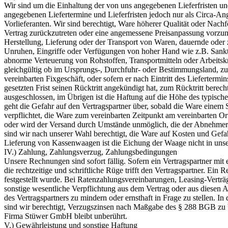
Wir sind um die Einhaltung der von uns angegebenen Lieferfristen und
angegebenen Liefertermine und Lieferfristen jedoch nur als Circa-A
Vorlieferanten. Wir sind berechtigt, Ware höherer Qualität oder Nac
Vertrag zurückzutreten oder eine angemessene Preisanpassung vorzun
Herstellung, Lieferung oder der Transport von Waren, dauernde oder 
Unruhen, Eingriffe oder Verfügungen von hoher Hand wie z.B. Sankti
abnorme Verteuerung von Rohstoffen, Transportmitteln oder Arbeitskr
gleichgültig ob im Ursprungs-, Durchfuhr- oder Bestimmungsland, zu ve
vereinbarten Fixgeschäft, oder sofern er nach Eintritt des Liefertermi
gesetzten Frist seinen Rücktritt angekündigt hat, zum Rücktritt berech
ausgeschlossen, im Übrigen ist die Haftung auf die Höhe des typisch
geht die Gefahr auf den Vertragspartner über, sobald die Ware einem S
verpflichtet, die Ware zum vereinbarten Zeitpunkt am vereinbarten O
oder wird der Versand durch Umstände unmöglich, die der Abnehmer z
sind wir nach unserer Wahl berechtigt, die Ware auf Kosten und Gefah
Lieferung von Kassenwaagen ist die Eichung der Waage nicht in uns
IV.) Zahlung, Zahlungsverzug, Zahlungsbedingungen
Unsere Rechnungen sind sofort fällig. Sofern ein Vertragspartner mit e
die rechtzeitige und schriftliche Rüge trifft den Vertragspartner. E
festgestellt wurde. Bei Ratenzahlungsvereinbarungen, Leasing-Verträ
sonstige wesentliche Verpflichtung aus dem Vertrag oder aus diesen 
des Vertragspartners zu mindern oder ernsthaft in Frage zu stellen. I
sind wir berechtigt, Verzugszinsen nach Maßgabe des § 288 BGB zu
Firma Stüwer GmbH bleibt unberührt.
V.) Gewährleistung und sonstige Haftung