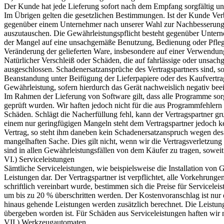
Der Kunde hat jede Lieferung sofort nach dem Empfang sorgfältig un
Im Übrigen gelten die gesetzlichen Bestimmungen. Ist der Kunde Ver
gegenüber einem Unternehmer nach unserer Wahl zur Nachbesserung. Da
auszutauschen. Die Gewährleistungspflicht besteht gegenüber Untern
der Mangel auf eine unsachgemäße Benutzung, Bedienung oder Pfleg
Veränderung der gelieferten Ware, insbesondere auf einer Verwendu
Natürlicher Verschleiß oder Schäden, die auf fahrlässige oder unsa
ausgeschlossen. Schadenersatzansprüche des Vertragspartners sind, s
Beanstandung unter Beifügung der Lieferpapiere oder des Kaufvertrag
Gewährleistung, sofern hierdurch das Gerät nachweislich negativ beei
Im Rahmen der Lieferung von Software gilt, dass alle Programme sorgf
geprüft wurden. Wir haften jedoch nicht für die aus Programmfehlern 
Schäden. Schlägt die Nacherfüllung fehl, kann der Vertragspartner 
einem nur geringfügigen Mangeln steht dem Vertragspartner jedoch ke
Vertrag, so steht ihm daneben kein Schadenersatzanspruch wegen des
mangelhaften Sache. Dies gilt nicht, wenn wir die Vertragsverletzu
sind in allen Gewährleistungsfällen von dem Käufer zu tragen, soweit
VI.) Serviceleistungen
Sämtliche Serviceleistungen, wie beispielsweise die Installation von
Leistungen dar. Der Vertragspartner ist verpflichtet, alle Vorkehrung
schriftlich vereinbart wurde, bestimmen sich die Preise für Service
um bis zu 20 % überschritten werden. Der Kostenvoranschlag ist nur 
hinaus gehende Leistungen werden zusätzlich berechnet. Die Leistu
übergeben worden ist. Für Schäden aus Serviceleistungen haften wir 
VII.) Werkzeugautomaten