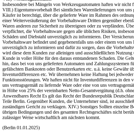
Insbesondere bei Mängeln von Werkzeugautomaten haften wir nicht fü
VIII.) Eigentumsvorbehalt Bei sämtlichen Warenlieferungen von uns g
Käufer ist berechtigt, über die gelieferte Ware im Rahmen des ordnung
einer Weiterveräußerung der Vorbehaltsware Dritten gegenüber ebenfa
Waren anderen zur Sicherheit zu übereignen oder zu verpfänden. Über
verpflichtet, die Vorbehaltsware gegen alle üblichen Risiken, insbes
Schäden und Diebstahl unverzüglich zu informieren. Der Versicherungs
Vorbehaltsware befindet und gegebenenfalls uns oder einem von uns B
unverzüglich zu informieren und dafür zu sorgen, dass die Vorbehalt
wird diese dem Kunden zur alleinigen und ausschließlichen Nutzung ü
Kunde in voller Höhe für den daraus entstandenen Schaden. Die Gelt
hin, dass bei von uns gelieferten Automaten und Zahlungssysteme
gefälschten Banknoten oder Benutzerkarten etc. u.ä. keine Gewähr ü
Inventurdifferenzen etc. Wir übernehmen keine Haftung bei jedweder
Funktionsstörungen. Wir haften nicht für Inventurdifferenzen in den
uns vertragsgemäß zu liefernde Ware oder eine von uns vertragsgemäß 
in Höhe von 25% der vereinbarten Netto-Gesamtvergütung (d.h. ohne 
Anwendbares Recht Es gilt das Recht der Bundesrepublik Deutschland.
Teile Berlin. Gegenüber Kunden, die Unternehmer sind, ist ausschließ
zuständigen Gericht zu verklagen. XIV.) Sonstiges Sollten einzelne 
übrigen Bedingungen und des gesamten Rechtsgeschäftes nicht berührt.
zulässiger Weise wirtschaftlich am nächsten kommt.
(Berlin 01.01.2025)