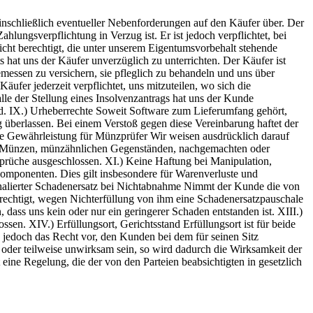
inschließlich eventueller Nebenforderungen auf den Käufer über. Der
lungsverpflichtung in Verzug ist. Er ist jedoch verpflichtet, bei
icht berechtigt, die unter unserem Eigentumsvorbehalt stehende
hat uns der Käufer unverzüglich zu unterrichten. Der Käufer ist
messen zu versichern, sie pfleglich zu behandeln und uns über
ufer jederzeit verpflichtet, uns mitzuteilen, wo sich die
le der Stellung eines Insolvenzantrags hat uns der Kunde
rd. IX.) Urheberrechte Soweit Software zum Lieferumfang gehört,
 überlassen. Bei einem Verstoß gegen diese Vereinbarung haftet der
ne Gewährleistung für Münzprüfer Wir weisen ausdrücklich darauf
en Münzen, münzähnlichen Gegenständen, nachgemachten oder
prüche ausgeschlossen. XI.) Keine Haftung bei Manipulation,
Komponenten. Dies gilt insbesondere für Warenverluste und
uschalierter Schadenersatz bei Nichtabnahme Nimmt der Kunde die von
berechtigt, wegen Nichterfüllung von ihm eine Schadenersatzpauschale
ss uns kein oder nur ein geringerer Schaden entstanden ist. XIII.)
n. XIV.) Erfüllungsort, Gerichtsstand Erfüllungsort ist für beide
s jedoch das Recht vor, den Kunden bei dem für seinen Sitz
oder teilweise unwirksam sein, so wird dadurch die Wirksamkeit der
ine Regelung, die der von den Parteien beabsichtigten in gesetzlich