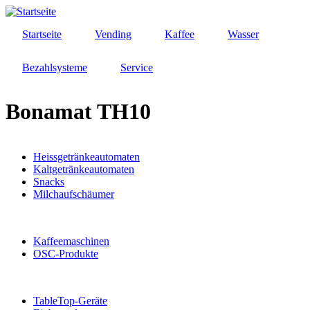
Direkt
zum
Startseite
Vending
Kaffee
Wasser
Inhalt
Bezahlsysteme
Service
Bonamat TH10
Heissgetränkeautomaten
Kaltgetränkeautomaten
Snacks
Milchaufschäumer
Kaffeemaschinen
OSC-Produkte
TableTop-Geräte